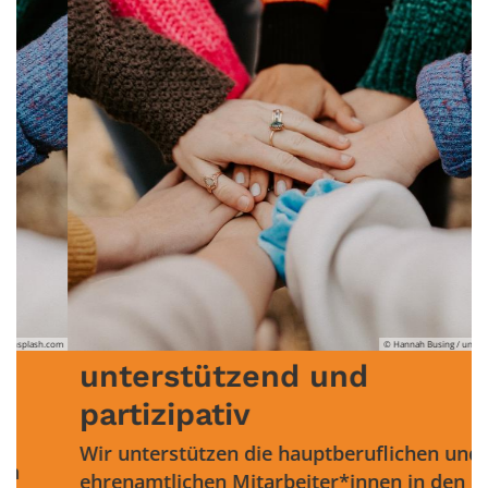
© Hannah Busing / unsplash.com
erstützend und
verne
izipativ
Wir verne
nichtkirc
terstützen die hauptberuflichen und
Bildung v
mtlichen Mitarbeiter*innen in den