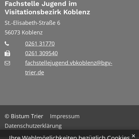
Fachstelle Jugend im
Visitationsbezirk Koblenz
St.-Elisabeth-Straße 6
56073
Koblenz
0261 31770
0261 309540
fachstellejugend.vbkoblenz@bgv-
trier.de
© Bistum Trier
Impressum
Datenschutzerklärung
✕
Ihre Wahlmöglichkeiten bezüglich Cookies