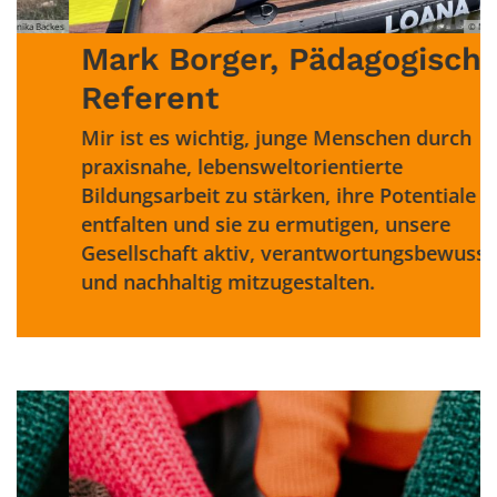
© Mark Borger
k Borger, Pädagogischer
Margre
erent
Pädag
t es wichtig, junge Menschen durch
Jugendarb
nahe, lebensweltorientierte
gemeinsam
gsarbeit zu stärken, ihre Potentiale zu
persönlic
ten und sie zu ermutigen, unsere
schaft aktiv, verantwortungsbewusst
chhaltig mitzugestalten.