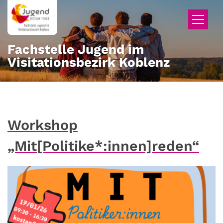
Zum Inhalt springen
Fachstelle Jugend im
Visitationsbezirk Koblenz
Workshop
„Mit[Politike*:innen]reden“