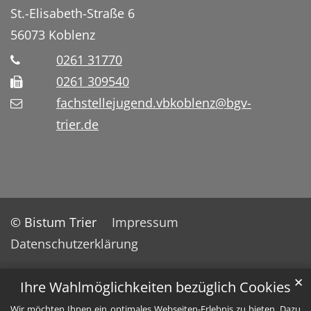
St.-Elisabeth-Straße 6
56073
Koblenz
0261 31770
0261 309540
fachstellejugend.vbkoblenz@bgv-
trier.de
© Bistum Trier
Impressum
Datenschutzerklärung
✕
Ihre Wahlmöglichkeiten bezüglich Cookies
Wir möchten Ihnen ein optimales Webseiten-Erlebnis zu bieten. Dazu