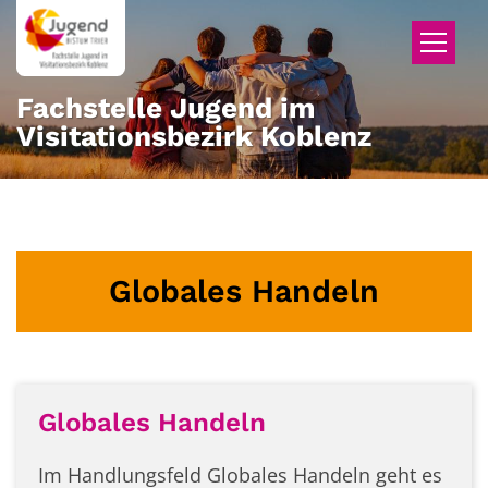
Zum Inhalt springen
Fachstelle Jugend im
Visitationsbezirk Koblenz
Globales Handeln
Globales Handeln
Im Handlungsfeld Globales Handeln geht es