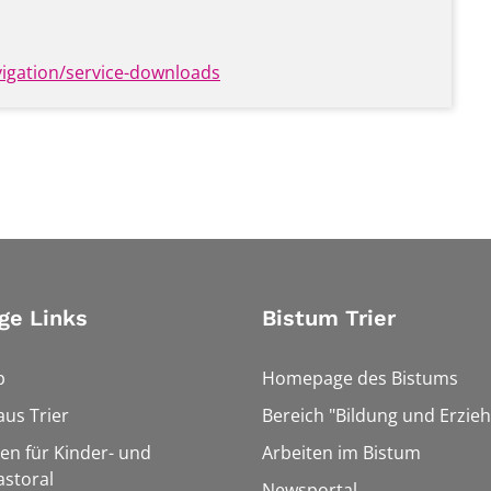
vigation/service-downloads
ge Links
Bistum Trier
p
Homepage des Bistums
us Trier
Bereich "Bildung und Erzie
len für Kinder- und
Arbeiten im Bistum
storal
Newsportal