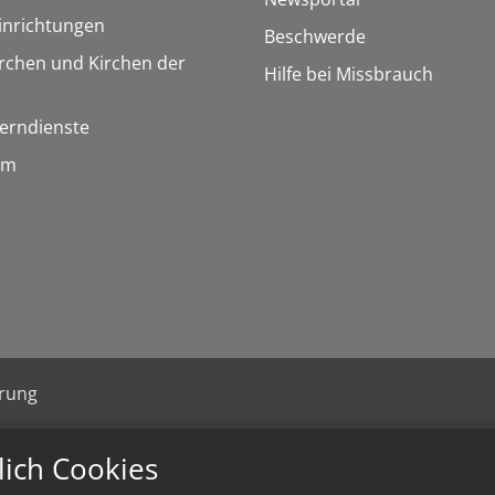
inrichtungen
Beschwerde
rchen und Kirchen der
Hilfe bei Missbrauch
Lerndienste
um
ärung
lich Cookies