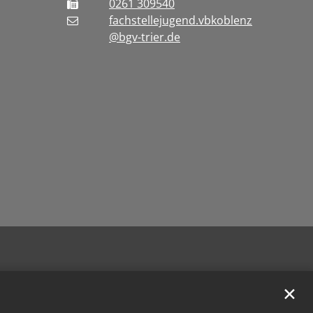
0261 309540
fachstellejugend.vbkoblenz
@bgv-trier.de
✕