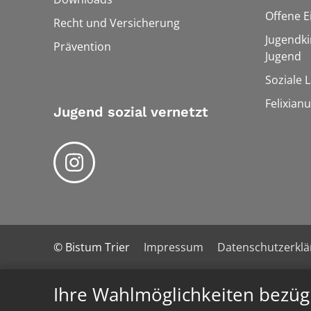
Offene E
Recht und Versicherung
Jugendki
Prävention
Jugend
Soziale 
Felixian
Jugend sozial vernetzt
© Bistum Trier
Impressum
Datenschutzerkl
Ihre Wahlmöglichkeiten bezüg