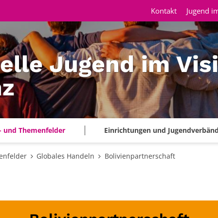
Kontakt
Jugend im
elle Jugend im Vis
nz
- und Themenfelder
Einrichtungen und Jugendverbän
enfelder
Globales Handeln
Bolivienpartnerschaft