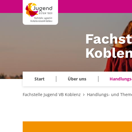
Zum Inhalt springen
Fachst
Koble
Start
Über uns
Handlungs
Fachstelle Jugend VB Koblenz
Handlungs- und Them