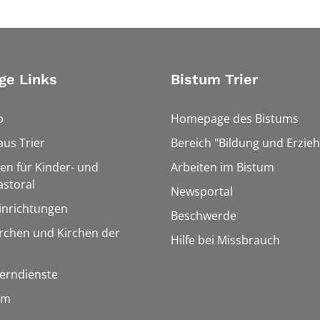
ge Links
Bistum Trier
p
Homepage des Bistums
us Trier
Bereich "Bildung und Erzie
len für Kinder- und
Arbeiten im Bistum
storal
Newsportal
inrichtungen
Beschwerde
rchen und Kirchen der
Hilfe bei Missbrauch
Lerndienste
um